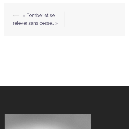
Navigation
⟵
« Tomber et se
d’article
relever sans cesse… »