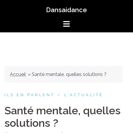
Aller
Dansaidance
au
contenu
Accueil
»
Santé mentale, quelles solutions ?
ILS EN PARLENT
L'ACTUALITÉ
Santé mentale, quelles
solutions ?