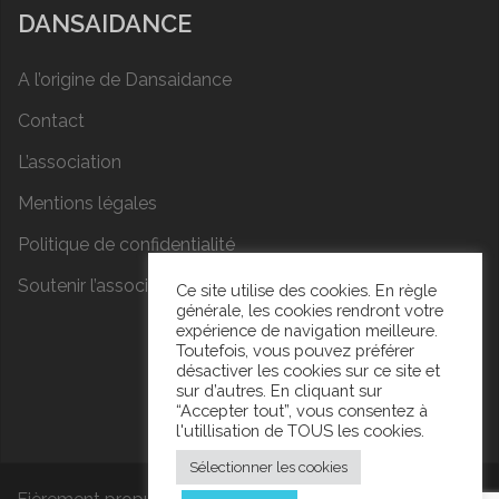
DANSAIDANCE
A l’origine de Dansaidance
Contact
L’association
Mentions légales
Politique de confidentialité
Soutenir l’association
Ce site utilise des cookies. En règle
générale, les cookies rendront votre
expérience de navigation meilleure.
Toutefois, vous pouvez préférer
désactiver les cookies sur ce site et
sur d’autres. En cliquant sur
“Accepter tout”, vous consentez à
l'utillisation de TOUS les cookies.
Sélectionner les cookies