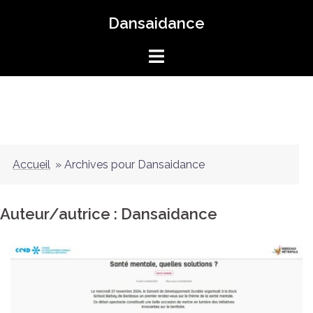
Aller
Dansaidance
au
contenu
Accueil
»
Archives pour Dansaidance
Auteur/autrice :
Dansaidance