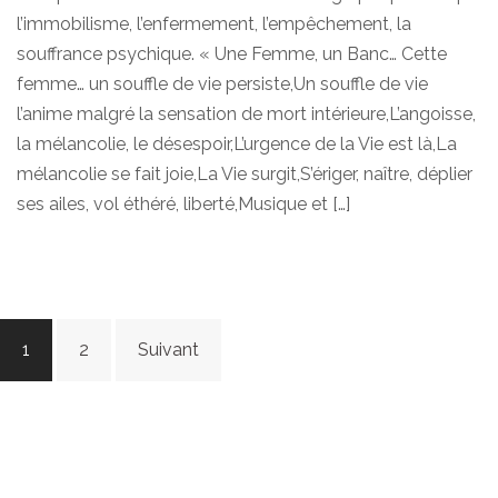
l’immobilisme, l’enfermement, l’empêchement, la
souffrance psychique. « Une Femme, un Banc… Cette
femme… un souffle de vie persiste,Un souffle de vie
l’anime malgré la sensation de mort intérieure,L’angoisse,
la mélancolie, le désespoir,L’urgence de la Vie est là,La
mélancolie se fait joie,La Vie surgit,S’ériger, naître, déplier
ses ailes, vol éthéré, liberté,Musique et […]
Pagination
1
2
Suivant
des
publications